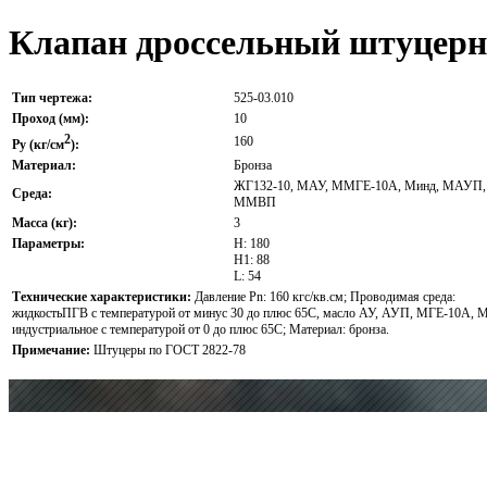
Клапан дроссельный штуцер
Тип чертежа:
525-03.010
Проход (мм):
10
2
160
Py (кг/см
):
Материал:
Бронза
ЖГ132-10, МАУ, ММГЕ-10А, Минд, МАУП,
Среда:
ММВП
Масса (кг):
3
Параметры:
H: 180
H1: 88
L: 54
Технические характеристики:
Давление Pn: 160 кгс/кв.см; Проводимая среда:
жидкостьПГВ с температурой от минус 30 до плюс 65С, масло АУ, АУП, МГЕ-10А, 
индустриальное с температурой от 0 до плюс 65С; Материал: бронза.
Примечание:
Штуцеры по ГОСТ 2822-78