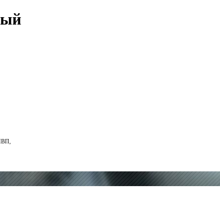
ный
МВП,