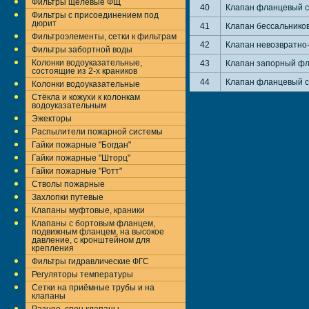
Фильтры щелевые ФЩ
40
Клапан фланцевый с
Фильтры с присоединением под
дюрит
41
Клапан бессальнико
Фильтроэлементы, сетки к фильтрам
42
Клапан невозвратно
Фильтры забортной воды
Колонки водоуказательные,
43
Клапан запорный фл
состоящие из 2-х краников
44
Клапан фланцевый с
Колонки водоуказательные
Стёкла и кожухи к колонкам
водоуказательным
Эжекторы
Распылители пожарной системы
Гайки пожарные "Богдан"
Гайки пожарные "Шторц"
Гайки пожарные "Ротт"
Стволы пожарные
Захлопки путевые
Клапаны муфтовые, краники
Клапаны с бортовым фланцем,
подвижным фланцем, на высокое
давление, с кронштейном для
крепления
Фильтры гидравлические ФГС
Регуляторы температуры
Сетки на приёмные трубы и на
клапаны