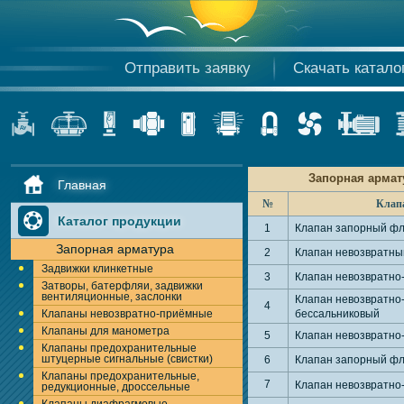
Отправить заявку
Скачать катало
Запорная армат
Главная
№
Клапа
Каталог продукции
1
Клапан запорный фл
Запорная арматура
2
Клапан невозвратны
Задвижки клинкетные
3
Клапан невозвратно
Затворы, батерфляи, задвижки
вентиляционные, заслонки
Клапан невозвратно
4
Клапаны невозвратно-приёмные
бессальниковый
Клапаны для манометра
5
Клапан невозвратно
Клапаны предохранительные
штуцерные сигнальные (свистки)
6
Клапан запорный фл
Клапаны предохранительные,
7
Клапан невозвратно
редукционные, дроссельные