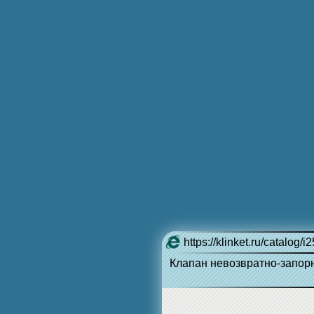
https://klinket.ru/catalog
Клапан невозвратно-запор