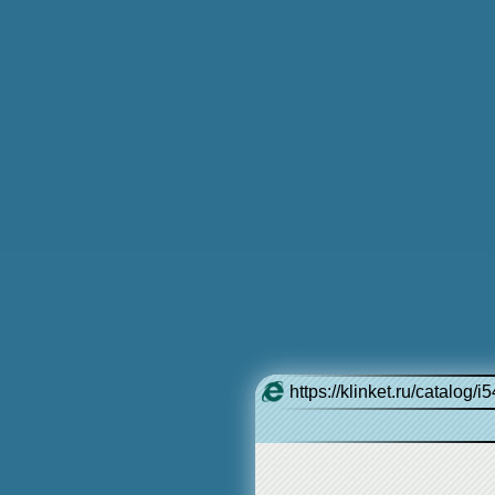
https://klinket.ru/catalog