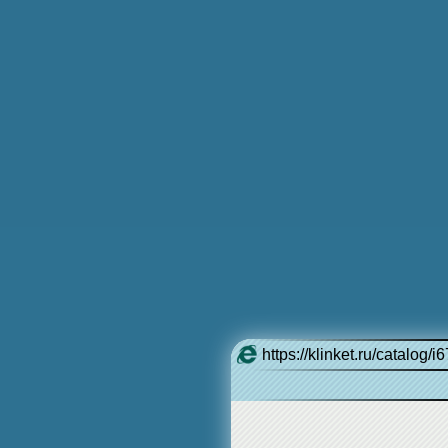
https://klinket.ru/catalog/