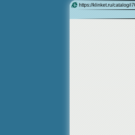
https://klinket.ru/catalog